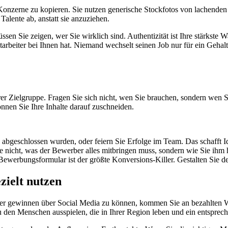
 Konzerne zu kopieren. Sie nutzen generische Stockfotos von lachende
alente ab, anstatt sie anzuziehen.
 Sie zeigen, wer Sie wirklich sind. Authentizität ist Ihre stärkste Waf
arbeiter bei Ihnen hat. Niemand wechselt seinen Job nur für ein Gehalt
Ihrer Zielgruppe. Fragen Sie sich nicht, wen Sie brauchen, sondern wen
önnen Sie Ihre Inhalte darauf zuschneiden.
 abgeschlossen wurden, oder feiern Sie Erfolge im Team. Das schafft Id
nicht, was der Bewerber alles mitbringen muss, sondern wie Sie ihm h
Bewerbungsformular ist der größte Konversions-Killer. Gestalten Sie d
zielt nutzen
er gewinnen über Social Media zu können, kommen Sie an bezahlten We
 den Menschen ausspielen, die in Ihrer Region leben und ein entsprech