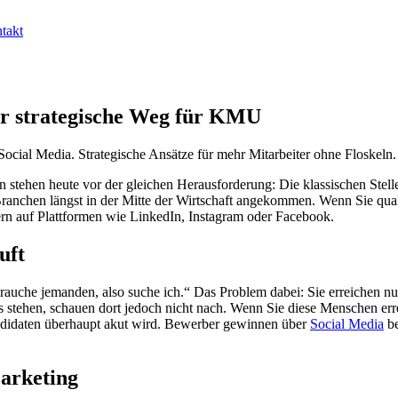
takt
er strategische Weg für KMU
cial Media. Strategische Ansätze für mehr Mitarbeiter ohne Floskeln.
 stehen heute vor der gleichen Herausforderung: Die klassischen Stel
Branchen längst in der Mitte der Wirtschaft angekommen. Wenn Sie qualif
dern auf Plattformen wie LinkedIn, Instagram oder Facebook.
uft
rauche jemanden, also suche ich.“ Das Problem dabei: Sie erreichen nur
tnis stehen, schauen dort jedoch nicht nach. Wenn Sie diese Menschen e
andidaten überhaupt akut wird. Bewerber gewinnen über
Social Media
be
Marketing