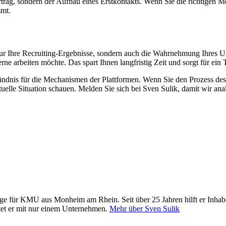
svertrag, sondern der Aufbau eines Erstkontakts. Wenn Sie die richtig
mmt.
ur Ihre Recruiting-Ergebnisse, sondern auch die Wahrnehmung Ihres Un
ne arbeiten möchte. Das spart Ihnen langfristig Zeit und sorgt für ein 
ständnis für die Mechanismen der Plattformen. Wenn Sie den Prozess des
tuelle Situation schauen. Melden Sie sich bei Sven Sulik, damit wir an
ege für KMU aus Monheim am Rhein. Seit über 25 Jahren hilft er Inha
tet er mit nur einem Unternehmen.
Mehr über Sven Sulik