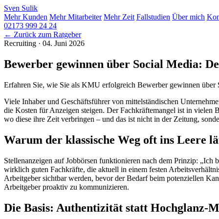
Sven
Sulik
Mehr Kunden
Mehr Mitarbeiter
Mehr Zeit
Fallstudien
Über mich
Kon
02173 999 24 24
← Zurück zum Ratgeber
Recruiting
·
04. Juni 2026
Bewerber gewinnen über Social Media: D
Erfahren Sie, wie Sie als KMU erfolgreich Bewerber gewinnen über So
Viele Inhaber und Geschäftsführer von mittelständischen Unternehmen
die Kosten für Anzeigen steigen. Der Fachkräftemangel ist in vielen 
wo diese ihre Zeit verbringen – und das ist nicht in der Zeitung, son
Warum der klassische Weg oft ins Leere lä
Stellenanzeigen auf Jobbörsen funktionieren nach dem Prinzip: „Ich b
wirklich guten Fachkräfte, die aktuell in einem festen Arbeitsverhäl
Arbeitgeber sichtbar werden, bevor der Bedarf beim potenziellen K
Arbeitgeber proaktiv zu kommunizieren.
Die Basis: Authentizität statt Hochglanz-