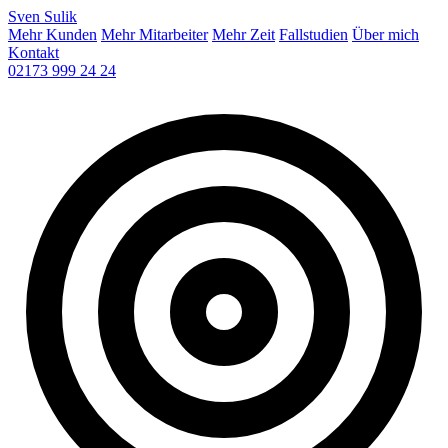
Sven
Sulik
Mehr Kunden
Mehr Mitarbeiter
Mehr Zeit
Fallstudien
Über mich
Kontakt
02173 999 24 24