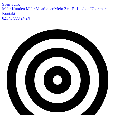
Sven
Sulik
Mehr Kunden
Mehr Mitarbeiter
Mehr Zeit
Fallstudien
Über mich
Kontakt
02173 999 24 24